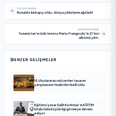
ÖNCEKI HABER
Ronaldo kebapçı oldu, dünya yıldızlarını ağırladı!
SONRAKI HABER
Yunanistan’ın ünlü tenoru Mario Frangoulis’in 21’inci
albümü çıktı.
BENZER GELIŞMELER
15.Uluslararası mücevher tasarım
yarışmasının finalistleri belli oldu
Eğitimci yazar Salih Korkmaz’ın EĞİTİM
kitabı hala büyük ilgi görmeye devam
ediyor