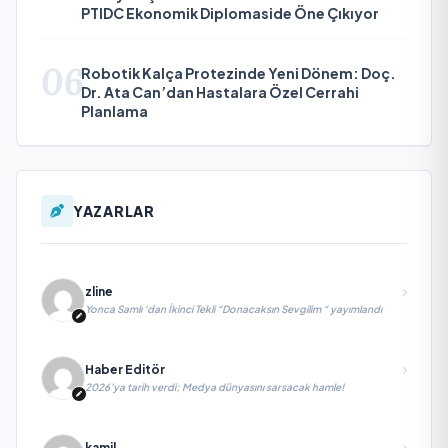
PTIDC Ekonomik Diplomaside Öne Çıkıyor
06
Robotik Kalça Protezinde Yeni Dönem: Doç.
Dr. Ata Can’dan Hastalara Özel Cerrahi
Planlama
YAZARLAR
zline
Yonca Samlı ‘dan İkinci Tekli “Donacaksın Sevgilim “ yayımlandı
Haber Editör
2026’ya tarih verdi; Medya dünyasını sarsacak hamle!
kamil