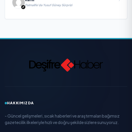
Palmalife’da Yusuf Güney Sürprizi
HAKKIMIZDA
- Güncel gelişmeleri, sıcak haberleri ve araştırmaları bağımsız
gazetecilik ilkeleriyle hızlı ve doğru şekilde sizlere sunuyoruz.