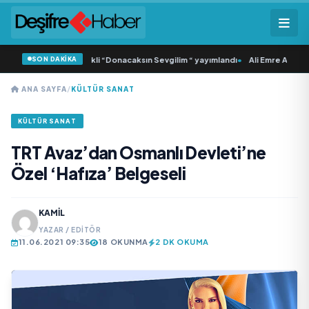
SON DAKİKA
a Samlı ‘dan İkinci Tekli “Donacaksın Sevgilim “ yayımlandı
•
Ali Emre Açıkgöz 
ANA SAYFA
/
KÜLTÜR SANAT
KÜLTÜR SANAT
TRT Avaz’dan Osmanlı Devleti’ne
Özel ‘Hafıza’ Belgeseli
KAMIL
YAZAR / EDITÖR
11.06.2021 09:35
18 OKUNMA
2 DK OKUMA