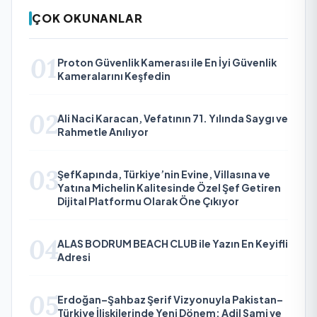
ÇOK OKUNANLAR
01
Proton Güvenlik Kamerası ile En İyi Güvenlik
Kameralarını Keşfedin
02
Ali Naci Karacan, Vefatının 71. Yılında Saygı ve
Rahmetle Anılıyor
03
ŞefKapında, Türkiye’nin Evine, Villasına ve
Yatına Michelin Kalitesinde Özel Şef Getiren
Dijital Platformu Olarak Öne Çıkıyor
04
ALAS BODRUM BEACH CLUB ile Yazın En Keyifli
Adresi
05
Erdoğan–Şahbaz Şerif Vizyonuyla Pakistan–
Türkiye İlişkilerinde Yeni Dönem: Adil Sami ve