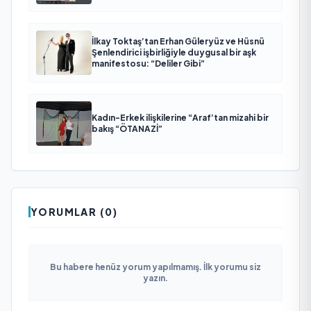
İlkay Toktaş’tan Erhan Güleryüz ve Hüsnü
Şenlendirici işbirliğiyle duygusal bir aşk
manifestosu: “Deliler Gibi”
Kadın-Erkek ilişkilerine “Araf’tan mizahi bir
bakış “ÖTANAZİ”
YORUMLAR (0)
Bu habere henüz yorum yapılmamış. İlk yorumu siz
yazın.