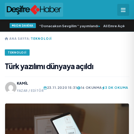
SON DAKİKA
amlı ‘dan İkinci Tekli “Donacaksın Sevgilim “ yayımlandı
•
Ali Emre Açıkgöz Gal
ANA SAYFA
/
TEKNOLOJI
TEKNOLOJI
Türk yazılımı dünyaya açıldı
KAMIL
23.11.2020 15:31
16 OKUNMA
3 DK OKUMA
YAZAR / EDITÖR