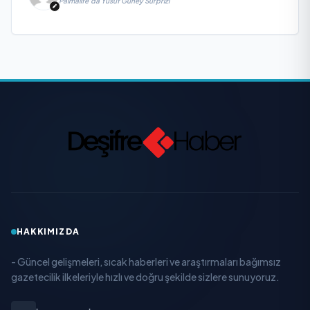
Palmalife’da Yusuf Güney Sürprizi
HAKKIMIZDA
- Güncel gelişmeleri, sıcak haberleri ve araştırmaları bağımsız
gazetecilik ilkeleriyle hızlı ve doğru şekilde sizlere sunuyoruz.