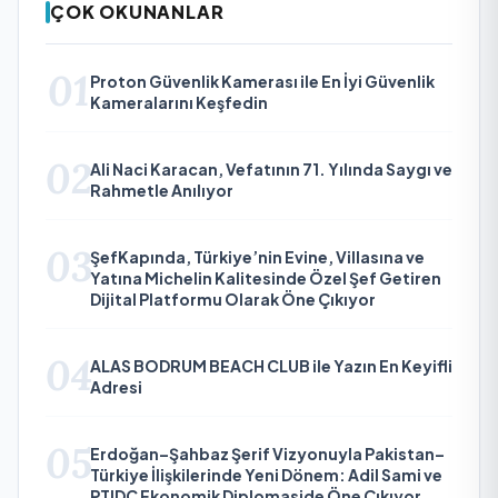
ÇOK OKUNANLAR
01
Proton Güvenlik Kamerası ile En İyi Güvenlik
Kameralarını Keşfedin
02
Ali Naci Karacan, Vefatının 71. Yılında Saygı ve
Rahmetle Anılıyor
03
ŞefKapında, Türkiye’nin Evine, Villasına ve
Yatına Michelin Kalitesinde Özel Şef Getiren
Dijital Platformu Olarak Öne Çıkıyor
04
ALAS BODRUM BEACH CLUB ile Yazın En Keyifli
Adresi
05
Erdoğan–Şahbaz Şerif Vizyonuyla Pakistan–
Türkiye İlişkilerinde Yeni Dönem: Adil Sami ve
PTIDC Ekonomik Diplomaside Öne Çıkıyor