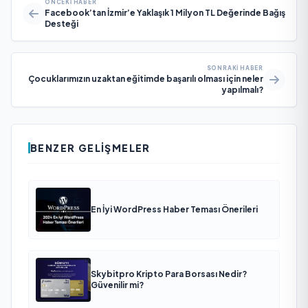
ÖNCEKI HABER
​Facebook’tan İzmir’e Yaklaşık 1 Milyon TL Değerinde Bağış
Desteği
SONRAKI HABER
Çocuklarımızın uzaktan eğitimde başarılı olması için neler
yapılmalı?
BENZER GELIŞMELER
En İyi WordPress Haber Teması Önerileri
Skybitpro Kripto Para Borsası Nedir?
Güvenilir mi?