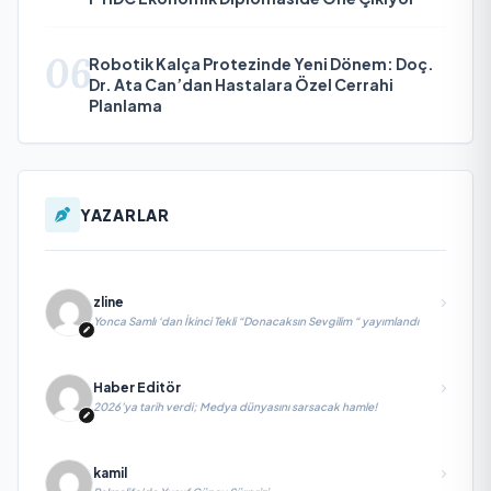
06
Robotik Kalça Protezinde Yeni Dönem: Doç.
Dr. Ata Can’dan Hastalara Özel Cerrahi
Planlama
YAZARLAR
zline
Yonca Samlı ‘dan İkinci Tekli “Donacaksın Sevgilim “ yayımlandı
Haber Editör
2026’ya tarih verdi; Medya dünyasını sarsacak hamle!
kamil