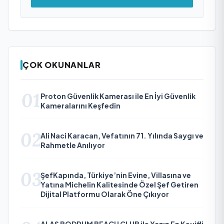
ÇOK OKUNANLAR
01
Proton Güvenlik Kamerası ile En İyi Güvenlik
Kameralarını Keşfedin
02
Ali Naci Karacan, Vefatının 71. Yılında Saygı ve
Rahmetle Anılıyor
03
ŞefKapında, Türkiye’nin Evine, Villasına ve
Yatına Michelin Kalitesinde Özel Şef Getiren
Dijital Platformu Olarak Öne Çıkıyor
ALAS BODRUM BEACH CLUB ile Yazın En Keyifli