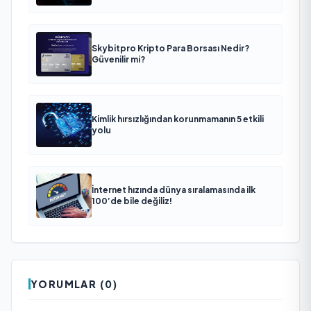
Skybitpro Kripto Para Borsası Nedir?
Güvenilir mi?
Kimlik hırsızlığından korunmamanın 5 etkili
yolu
İnternet hızında dünya sıralamasında ilk
100’de bile değiliz!
YORUMLAR (0)