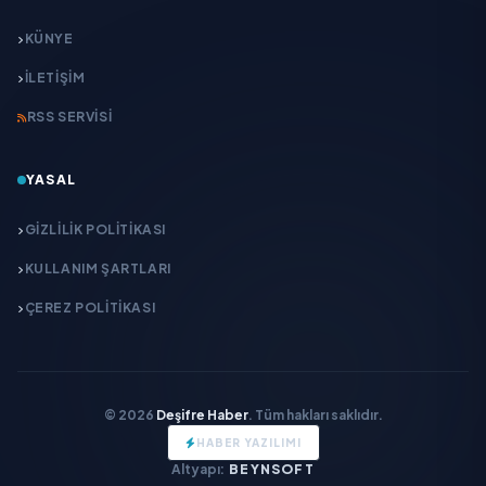
KÜNYE
İLETIŞIM
RSS SERVISI
YASAL
GIZLILIK POLITIKASI
KULLANIM ŞARTLARI
ÇEREZ POLITIKASI
© 2026
Deşifre Haber
. Tüm hakları saklıdır.
HABER YAZILIMI
Altyapı:
BEYNSOFT