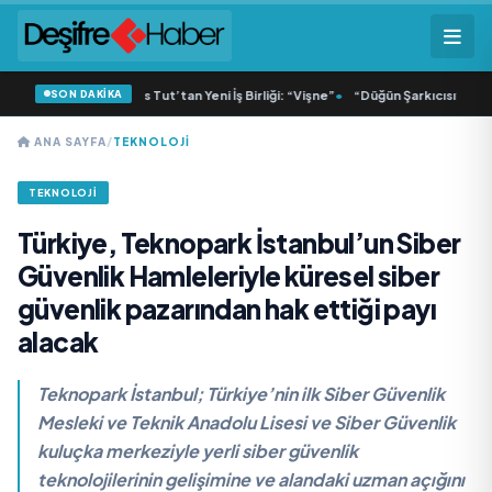
SON DAKİKA
a ve Dolu Kadehi Ters Tut’tan Yeni İş Birliği: “Vişne”
•
“Düğün Şarkıcısı” seyirci
ANA SAYFA
/
TEKNOLOJI
TEKNOLOJI
Türkiye, Teknopark İstanbul’un Siber
Güvenlik Hamleleriyle küresel siber
güvenlik pazarından hak ettiği payı
alacak
Teknopark İstanbul; Türkiye’nin ilk Siber Güvenlik
Mesleki ve Teknik Anadolu Lisesi ve Siber Güvenlik
kuluçka merkeziyle yerli siber güvenlik
teknolojilerinin gelişimine ve alandaki uzman açığını