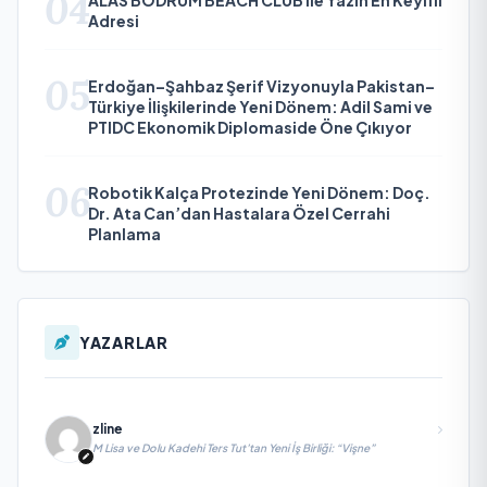
04
Adresi
05
Erdoğan–Şahbaz Şerif Vizyonuyla Pakistan–
Türkiye İlişkilerinde Yeni Dönem: Adil Sami ve
PTIDC Ekonomik Diplomaside Öne Çıkıyor
06
Robotik Kalça Protezinde Yeni Dönem: Doç.
Dr. Ata Can’dan Hastalara Özel Cerrahi
Planlama
YAZARLAR
zline
M Lisa ve Dolu Kadehi Ters Tut’tan Yeni İş Birliği: “Vişne”