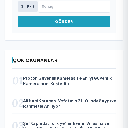
3 + 9 = ?
GÖNDER
ÇOK OKUNANLAR
01
Proton Güvenlik Kamerası ile En İyi Güvenlik
Kameralarını Keşfedin
02
Ali Naci Karacan, Vefatının 71. Yılında Saygı ve
Rahmetle Anılıyor
03
ŞefKapında, Türkiye’nin Evine, Villasına ve