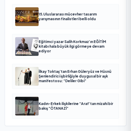
15.Uluslararası mücevher tasarım
yarışmasının finalistleri belli oldu
Eğitimci yazar Salih Korkmaz’ın EĞİTİM
kitabı hala büyük ilgi görmeye devam
ediyor
İlkay Toktaş’tan Erhan Güleryüz ve Hüsnü
Şenlendirici işbirliğiyle duygusal bir aşk
manifestosu: “Deliler Gibi”
Kadın-Erkek ilişkilerine “Araf’tan mizahi bir
bakış “ÖTANAZİ”