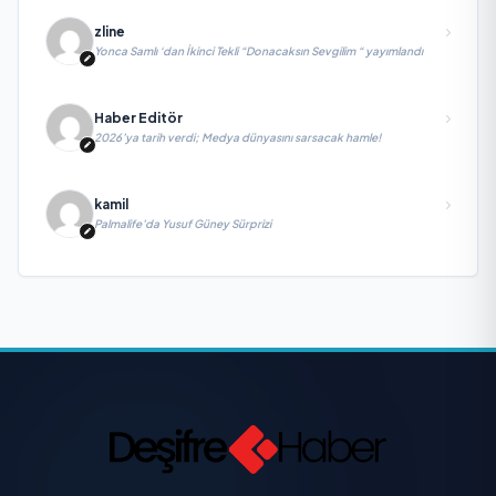
zline
Yonca Samlı ‘dan İkinci Tekli “Donacaksın Sevgilim “ yayımlandı
Haber Editör
2026’ya tarih verdi; Medya dünyasını sarsacak hamle!
kamil
Palmalife’da Yusuf Güney Sürprizi