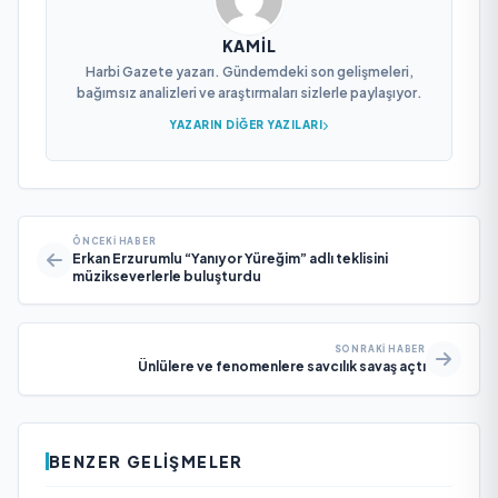
KAMIL
Harbi Gazete yazarı. Gündemdeki son gelişmeleri,
bağımsız analizleri ve araştırmaları sizlerle paylaşıyor.
YAZARIN DIĞER YAZILARI
ÖNCEKI HABER
Erkan Erzurumlu “Yanıyor Yüreğim” adlı teklisini
müzikseverlerle buluşturdu
SONRAKI HABER
Ünlülere ve fenomenlere savcılık savaş açtı
BENZER GELIŞMELER