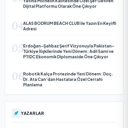
Yatına Michelin Kalitesinde Özel Şef Getiren
Dijital Platformu Olarak Öne Çıkıyor
04
ALAS BODRUM BEACH CLUB ile Yazın En Keyifli
Adresi
05
Erdoğan–Şahbaz Şerif Vizyonuyla Pakistan–
Türkiye İlişkilerinde Yeni Dönem: Adil Sami ve
PTIDC Ekonomik Diplomaside Öne Çıkıyor
06
Robotik Kalça Protezinde Yeni Dönem: Doç.
Dr. Ata Can’dan Hastalara Özel Cerrahi
Planlama
YAZARLAR