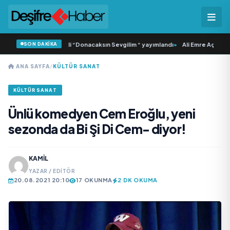
SON DAKİKA
 Samlı ‘dan İkinci Tekli “Donacaksın Sevgilim “ yayımlandı
•
Ali Emre Açıkgöz G
ANA SAYFA
/
KÜLTÜR SANAT
KÜLTÜR SANAT
Ünlü komedyen Cem Eroğlu, yeni
sezonda da Bi Şi Di Cem- diyor!
KAMIL
YAZAR / EDITÖR
20.08.2021 20:10
17 OKUNMA
2 DK OKUMA