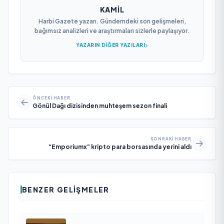
KAMIL
Harbi Gazete yazarı. Gündemdeki son gelişmeleri,
bağımsız analizleri ve araştırmaları sizlerle paylaşıyor.
YAZARIN DIĞER YAZILARI
ÖNCEKI HABER
Gönül Dağı dizisinden muhteşem sezon finali
SONRAKI HABER
“Emporiumx” kripto para borsasında yerini aldı
BENZER GELIŞMELER