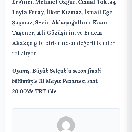
Erginci, Mehmet Özgür, Cemal Toktaş,
Leyla Feray, İ
lker K
ızmaz, İsmail Ege
Şaşmaz, Sezin Akbaşoğulları, Kaan
Taşener; Ali G
ö
züşirin,
ve
E
rdem
Akak
çe
gibi birbirinden değerli isimler
rol alıyor.
Uyanış: Büyük Selçuklu sezon finali
bölümüyle 31 Mayıs Pazartesi saat
20.00’de TRT 1’de…