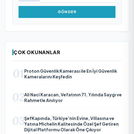
GÖNDER
ÇOK OKUNANLAR
01
Proton Güvenlik Kamerası ile En İyi Güvenlik
Kameralarını Keşfedin
02
Ali Naci Karacan, Vefatının 71. Yılında Saygı ve
Rahmetle Anılıyor
03
ŞefKapında, Türkiye’nin Evine, Villasına ve
Yatına Michelin Kalitesinde Özel Şef Getiren
Dijital Platformu Olarak Öne Çıkıyor