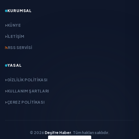
KURUMSAL
KÜNYE
İLETIŞIM
RSS SERVISI
YASAL
GIZLILIK POLITIKASI
KULLANIM ŞARTLARI
ÇEREZ POLITIKASI
© 2026
Deşifre Haber
. Tüm hakları saklıdır.