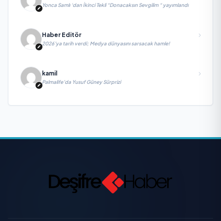
Yonca Samlı ‘dan İkinci Tekli “Donacaksın Sevgilim “ yayımlandı
Haber Editör
2026’ya tarih verdi; Medya dünyasını sarsacak hamle!
kamil
Palmalife’da Yusuf Güney Sürprizi