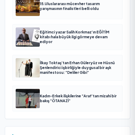
15.Uluslararası mücevher tasarım
yarışmasının finalistleri belli oldu
Eğitimci yazar Salih Korkmaz’ın EĞİTİM
kitabı hala büyük ilgi görmeye devam
ediyor
İlkay Toktaş’tan Erhan Güleryüz ve Hüsnü
Şenlendirici işbirliğiyle duygusal bir aşk
manifestosu: “Deliler Gibi”
Kadın-Erkek ilişkilerine “Araf’tan mizahi bir
bakış “ÖTANAZİ”