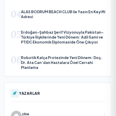
04
ALAS BODRUM BEACH CLUB ile Yazın En Keyifli
Adresi
05
Erdoğan–Şahbaz Şerif Vizyonuyla Pakistan–
Türkiye İlişkilerinde Yeni Dönem: Adil Sami ve
PTIDC Ekonomik Diplomaside Öne Çıkıyor
06
Robotik Kalça Protezinde Yeni Dönem: Doç.
Dr. Ata Can’dan Hastalara Özel Cerrahi
Planlama
YAZARLAR
zline