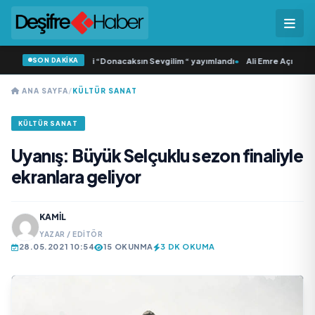
SON DAKİKA
Samlı ‘dan İkinci Tekli “Donacaksın Sevgilim “ yayımlandı
•
Ali Emre Açıkgöz Ga
ANA SAYFA
/
KÜLTÜR SANAT
KÜLTÜR SANAT
Uyanış: Büyük Selçuklu sezon finaliyle
ekranlara geliyor
KAMIL
YAZAR / EDITÖR
28.05.2021 10:54
15 OKUNMA
3 DK OKUMA