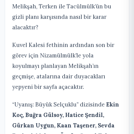
Melikşah, Terken ile Tacülmülk’ün bu
gizli planı karşısında nasıl bir karar
alacaktır?
Kuvel Kalesi fethinin ardından son bir
görev için Nizamülmülk’le yola
koyulmayı planlayan Melikşah’ın
geçmişe, atalarına dair duyacakları
yepyeni bir sayfa açacaktır.
“Uyanış: Büyük Selçuklu” dizisinde
Ekin
Koç
, Bu
ğra Gülsoy, Hatice Şendil,
Gürkan Uygun, Kaan Taşener, Sevda