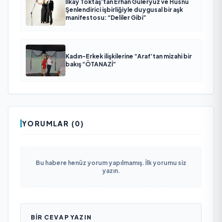
İlkay Toktaş’tan Erhan Güleryüz ve Hüsnü
Şenlendirici işbirliğiyle duygusal bir aşk
manifestosu: “Deliler Gibi”
Kadın-Erkek ilişkilerine “Araf’tan mizahi bir
bakış “ÖTANAZİ”
YORUMLAR (0)
Bu habere henüz yorum yapılmamış. İlk yorumu siz
yazın.
BIR CEVAP YAZIN