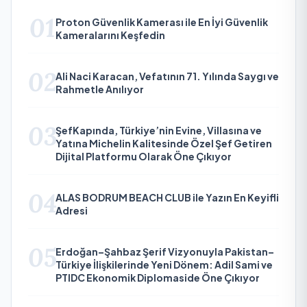
01
Proton Güvenlik Kamerası ile En İyi Güvenlik
Kameralarını Keşfedin
02
Ali Naci Karacan, Vefatının 71. Yılında Saygı ve
Rahmetle Anılıyor
03
ŞefKapında, Türkiye’nin Evine, Villasına ve
Yatına Michelin Kalitesinde Özel Şef Getiren
Dijital Platformu Olarak Öne Çıkıyor
04
ALAS BODRUM BEACH CLUB ile Yazın En Keyifli
Adresi
05
Erdoğan–Şahbaz Şerif Vizyonuyla Pakistan–
Türkiye İlişkilerinde Yeni Dönem: Adil Sami ve
PTIDC Ekonomik Diplomaside Öne Çıkıyor