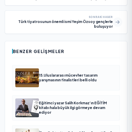
SONRAKI HABER
Türk tiyatrosunun önemli ismi Yeşim Özsoy gençlerle
buluşuyor
BENZER GELIŞMELER
15.Uluslararası mücevher tasarım
yarışmasının finalistleri belli oldu
Eğitimci yazar Salih Korkmaz’ın EĞİTİM
kitabı hala büyük ilgi görmeye devam
ediyor