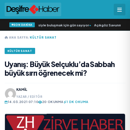
SON DAKİKA
ğün Şarkıcısı” seyircisiyle buluşmak için gün sayıyor
•
Açıkgöz Savunma Sanay
ANA SAYFA
/
KÜLTÜR SANAT
KÜLTÜR SANAT
Uyanış: Büyük Selçuklu’da Sabbah
büyük sırrı öğrenecek mi?
KAMIL
YAZAR / EDITÖR
14.03.2021 07:10
20 OKUNMA
1 DK OKUMA