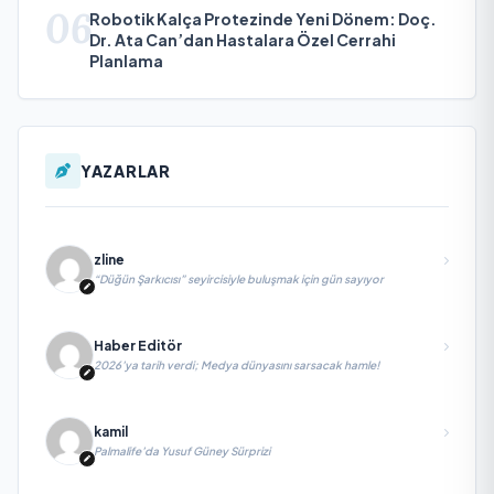
06
Robotik Kalça Protezinde Yeni Dönem: Doç.
Dr. Ata Can’dan Hastalara Özel Cerrahi
Planlama
YAZARLAR
zline
“Düğün Şarkıcısı” seyircisiyle buluşmak için gün sayıyor
Haber Editör
2026’ya tarih verdi; Medya dünyasını sarsacak hamle!
kamil
Palmalife’da Yusuf Güney Sürprizi