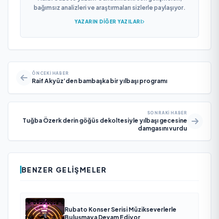
bağımsız analizleri ve araştırmaları sizlerle paylaşıyor.
YAZARIN DIĞER YAZILARI
ÖNCEKI HABER
Raif Akyüz’den bambaşka bir yılbaşı programı
SONRAKI HABER
Tuğba Özerk derin göğüs dekoltesiyle yılbaşı gecesine
damgasını vurdu
BENZER GELIŞMELER
Rubato Konser Serisi Müzikseverlerle
Buluşmaya Devam Ediyor