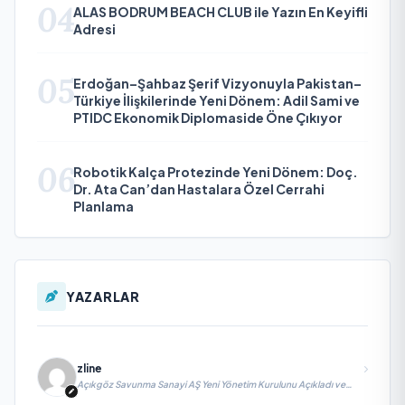
04
ALAS BODRUM BEACH CLUB ile Yazın En Keyifli
Adresi
05
Erdoğan–Şahbaz Şerif Vizyonuyla Pakistan–
Türkiye İlişkilerinde Yeni Dönem: Adil Sami ve
PTIDC Ekonomik Diplomaside Öne Çıkıyor
06
Robotik Kalça Protezinde Yeni Dönem: Doç.
Dr. Ata Can’dan Hastalara Özel Cerrahi
Planlama
YAZARLAR
zline
Açıkgöz Savunma Sanayi AŞ Yeni Yönetim Kurulunu Açıkladı ve
Savunma Sanayinde Küresel Vizyon Vurgusu