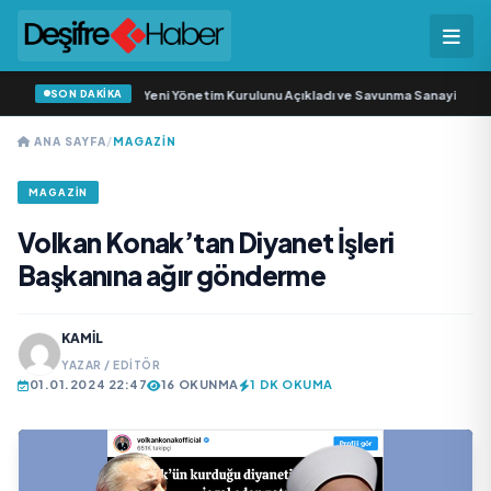
SON DAKİKA
 Savunma Sanayi AŞ Yeni Yönetim Kurulunu Açıkladı ve Savunma Sanayinde Kü
ANA SAYFA
/
MAGAZIN
MAGAZIN
Volkan Konak’tan Diyanet İşleri
Başkanına ağır gönderme
KAMIL
YAZAR / EDITÖR
01.01.2024 22:47
16 OKUNMA
1 DK OKUMA