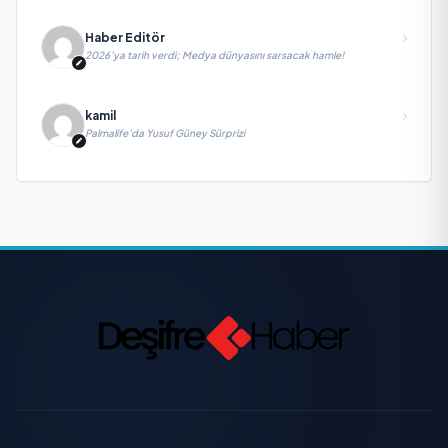
Haber Editör
2026’ya tarih verdi; Medya dünyasını sarsacak hamle!
kamil
Palmalife’da Yusuf Güney Sürprizi