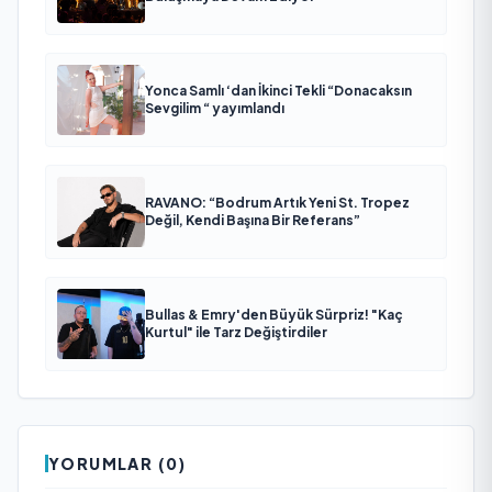
Yonca Samlı ‘dan İkinci Tekli “Donacaksın
Sevgilim “ yayımlandı
RAVANO: “Bodrum Artık Yeni St. Tropez
Değil, Kendi Başına Bir Referans”
Bullas & Emry'den Büyük Sürpriz! "Kaç
Kurtul" ile Tarz Değiştirdiler
YORUMLAR (0)