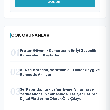
GÖNDER
ÇOK OKUNANLAR
01
Proton Güvenlik Kamerası ile En İyi Güvenlik
Kameralarını Keşfedin
02
Ali Naci Karacan, Vefatının 71. Yılında Saygı ve
Rahmetle Anılıyor
03
ŞefKapında, Türkiye’nin Evine, Villasına ve
Yatına Michelin Kalitesinde Özel Şef Getiren
Dijital Platformu Olarak Öne Çıkıyor