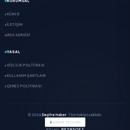
KURUMSAL
KÜNYE
İLETIŞIM
RSS SERVISI
YASAL
GIZLILIK POLITIKASI
KULLANIM ŞARTLARI
ÇEREZ POLITIKASI
© 2026
Deşifre Haber
. Tüm hakları saklıdır.
HABER YAZILIMI
Altyapı:
BEYNSOFT