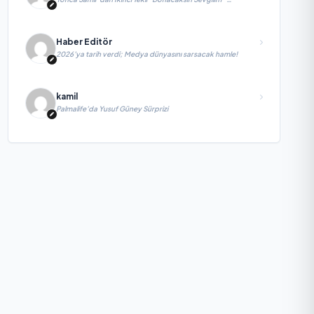
yayımlandı
Haber Editör
2026’ya tarih verdi; Medya dünyasını sarsacak hamle!
kamil
Palmalife’da Yusuf Güney Sürprizi