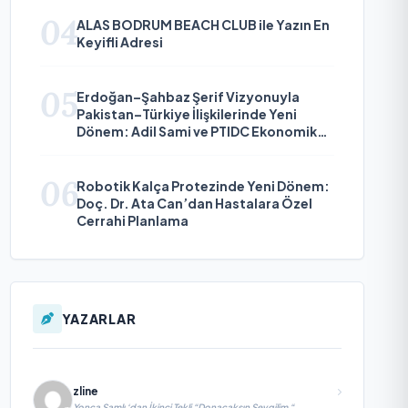
04
ALAS BODRUM BEACH CLUB ile Yazın En
Keyifli Adresi
05
Erdoğan–Şahbaz Şerif Vizyonuyla
Pakistan–Türkiye İlişkilerinde Yeni
Dönem: Adil Sami ve PTIDC Ekonomik
Diplomaside Öne Çıkıyor
06
Robotik Kalça Protezinde Yeni Dönem:
Doç. Dr. Ata Can’dan Hastalara Özel
Cerrahi Planlama
YAZARLAR
zline
Yonca Samlı ‘dan İkinci Tekli “Donacaksın Sevgilim “