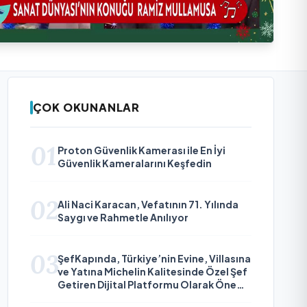
ÇOK OKUNANLAR
01
Proton Güvenlik Kamerası ile En İyi
Güvenlik Kameralarını Keşfedin
02
Ali Naci Karacan, Vefatının 71. Yılında
Saygı ve Rahmetle Anılıyor
03
ŞefKapında, Türkiye’nin Evine, Villasına
ve Yatına Michelin Kalitesinde Özel Şef
Getiren Dijital Platformu Olarak Öne
Çıkıyor