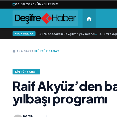
06.08.2026
KÜNYE
İLETIŞIM
SON DAKİKA
amlı ‘dan İkinci Tekli “Donacaksın Sevgilim “ yayımlandı
•
Ali Emre Açıkgöz Gal
ANA SAYFA
/
KÜLTÜR SANAT
KÜLTÜR SANAT
Raif Akyüz’den b
yılbaşı programı
KAMIL