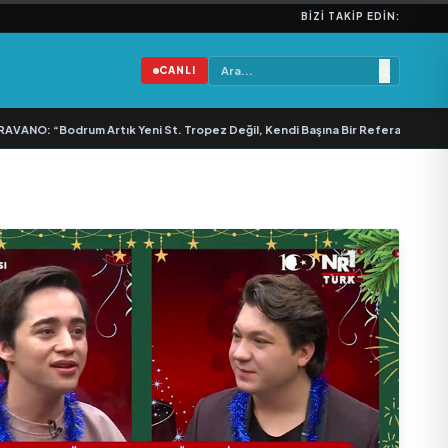
BIZI TAKIP EDIN:
CANLI
“Bodrum Artık Yeni St. Tropez Değil, Kendi Başına Bir Referans”
•
Bullas & E