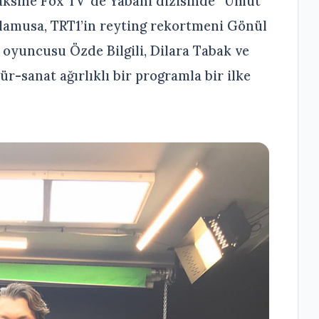
 aksine Fox TV ‘de Yabani dizisinde “Umut”
lamusa, TRT1’in reyting rekortmeni Gönül
o oyuncusu Özde Bilgili, Dilara Tabak ve
r-sanat ağırlıklı bir programla bir ilke