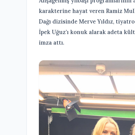
Alışagelmiş yılbaşı programlarının
karakterine hayat veren Ramiz Mul
Dağı dizisinde Merve Yıldız, tiyatr
İpek Uğuz’ı konuk alarak adeta kültü
imza attı.