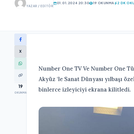
01.01.2024 20:30
19 OKUNMA
2 DK OK
YAZAR / EDITÖR
X
Number One TV Ve Number One Türk
Akyüz ‘le Sanat Dünyası yılbaşı öze
19
binlerce izleyiciyi ekrana kilitledi.
OKUNMA