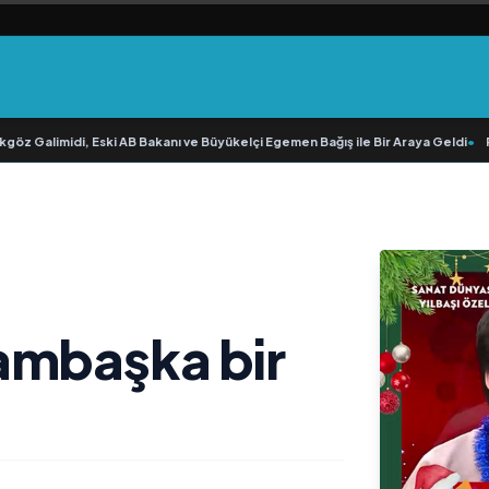
imidi, Eski AB Bakanı ve Büyükelçi Egemen Bağış ile Bir Araya Geldi
•
RAVANO: 
ambaşka bir