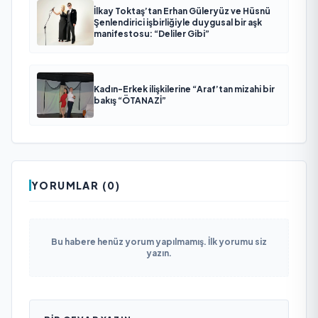
İlkay Toktaş’tan Erhan Güleryüz ve Hüsnü
Şenlendirici işbirliğiyle duygusal bir aşk
manifestosu: “Deliler Gibi”
Kadın-Erkek ilişkilerine “Araf’tan mizahi bir
bakış “ÖTANAZİ”
YORUMLAR (0)
Bu habere henüz yorum yapılmamış. İlk yorumu siz
yazın.