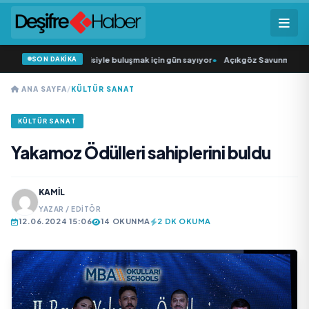
SON DAKİKA
ün Şarkıcısı” seyircisiyle buluşmak için gün sayıyor
•
Açıkgöz Savunma Sanayi
ANA SAYFA
/
KÜLTÜR SANAT
KÜLTÜR SANAT
Yakamoz Ödülleri sahiplerini buldu
KAMIL
YAZAR / EDITÖR
12.06.2024 15:06
14 OKUNMA
2 DK OKUMA