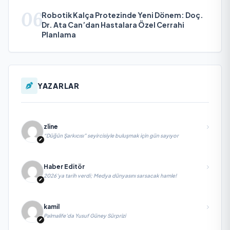
06
Robotik Kalça Protezinde Yeni Dönem: Doç.
Dr. Ata Can’dan Hastalara Özel Cerrahi
Planlama
YAZARLAR
zline
“Düğün Şarkıcısı” seyircisiyle buluşmak için gün sayıyor
Haber Editör
2026’ya tarih verdi; Medya dünyasını sarsacak hamle!
kamil
Palmalife’da Yusuf Güney Sürprizi