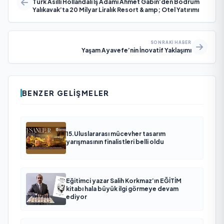
Türk Asıllı Hollandalı İş Adamı Ahmet Gabin’den Bodrum
Yalıkavak’ta 20 Milyar Liralık Resort &amp; Otel Yatırımı
SONRAKI HABER
Yaşam Ayavefe’nin İnovatif Yaklaşımı
BENZER GELIŞMELER
15.Uluslararası mücevher tasarım
yarışmasının finalistleri belli oldu
Eğitimci yazar Salih Korkmaz’ın EĞİTİM
kitabı hala büyük ilgi görmeye devam
ediyor