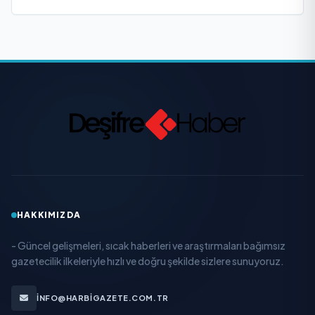
HAKKIMIZDA
- Güncel gelişmeleri, sıcak haberleri ve araştırmaları bağımsız
gazetecilik ilkeleriyle hızlı ve doğru şekilde sizlere sunuyoruz.
INFO@HARBIGAZETE.COM.TR