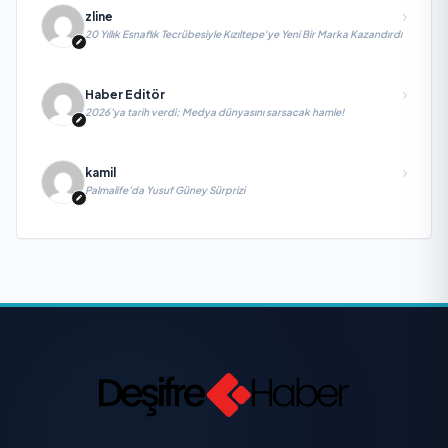
zline
20 Yıllık Esnaflık Tecrübesiyle Kızıltepe'ye Yeni Bir Marka Kazandırdı
Haber Editör
2026’ya tarih verdi; Medya dünyasını sarsacak hamle!
kamil
Palmalife’da Yusuf Güney Sürprizi