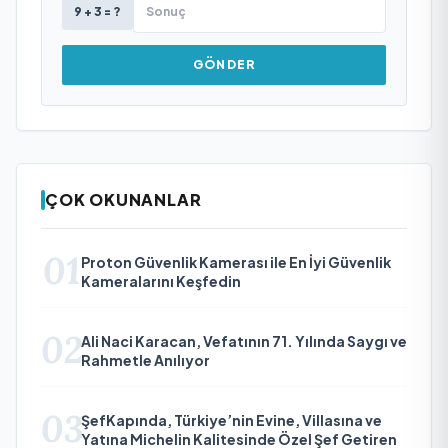
9 + 3 = ?
GÖNDER
ÇOK OKUNANLAR
01
Proton Güvenlik Kamerası ile En İyi Güvenlik
Kameralarını Keşfedin
02
Ali Naci Karacan, Vefatının 71. Yılında Saygı ve
Rahmetle Anılıyor
03
ŞefKapında, Türkiye’nin Evine, Villasına ve
Yatına Michelin Kalitesinde Özel Şef Getiren