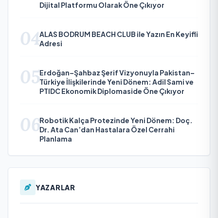
Dijital Platformu Olarak Öne Çıkıyor
04
ALAS BODRUM BEACH CLUB ile Yazın En Keyifli
Adresi
05
Erdoğan–Şahbaz Şerif Vizyonuyla Pakistan–
Türkiye İlişkilerinde Yeni Dönem: Adil Sami ve
PTIDC Ekonomik Diplomaside Öne Çıkıyor
06
Robotik Kalça Protezinde Yeni Dönem: Doç.
Dr. Ata Can’dan Hastalara Özel Cerrahi
Planlama
YAZARLAR