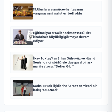
15.Uluslararası mücevher tasarım
yarışmasının finalistleri belli oldu
Eğitimci yazar Salih Korkmaz’ın EĞİTİM
kitabı hala büyük ilgi görmeye devam
ediyor
İlkay Toktaş’tan Erhan Güleryüz ve Hüsnü
Şenlendirici işbirliğiyle duygusal bir aşk
manifestosu: “Deliler Gibi”
Kadın-Erkek ilişkilerine “Araf’tan mizahi bir
bakış “ÖTANAZİ”