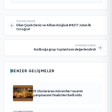
ÖNCEKI HABER
Dilan Çiçek Deniz ve Alihan Aloğlu&#8217;ndan ilk
fotoğraf
SONRAKI HABER
Kızılboğa grup toplantısını değerlendirdi
BENZER GELIŞMELER
15.Uluslararası mücevher tasarım
yarışmasının finalistleri belli oldu