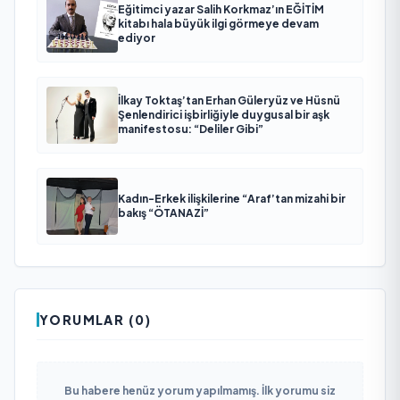
Eğitimci yazar Salih Korkmaz’ın EĞİTİM
kitabı hala büyük ilgi görmeye devam
ediyor
İlkay Toktaş’tan Erhan Güleryüz ve Hüsnü
Şenlendirici işbirliğiyle duygusal bir aşk
manifestosu: “Deliler Gibi”
Kadın-Erkek ilişkilerine “Araf’tan mizahi bir
bakış “ÖTANAZİ”
YORUMLAR (0)
Bu habere henüz yorum yapılmamış. İlk yorumu siz