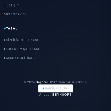
İLETIŞIM
RSS SERVISI
YASAL
GIZLILIK POLITIKASI
KULLANIM ŞARTLARI
ÇEREZ POLITIKASI
© 2026
Deşifre Haber
. Tüm hakları saklıdır.
HABER YAZILIMI
Altyapı:
BEYNSOFT