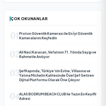
ÇOK OKUNANLAR
01
Proton Güvenlik Kamerası ile En İyi Güvenlik
Kameralarını Keşfedin
02
Ali Naci Karacan, Vefatının 71. Yılında Saygı ve
Rahmetle Anılıyor
03
ŞefKapında, Türkiye’nin Evine, Villasına ve
Yatına Michelin Kalitesinde Özel Şef Getiren
Dijital Platformu Olarak Öne Çıkıyor
04
ALAS BODRUM BEACH CLUB ile Yazın En Keyifli
Adresi