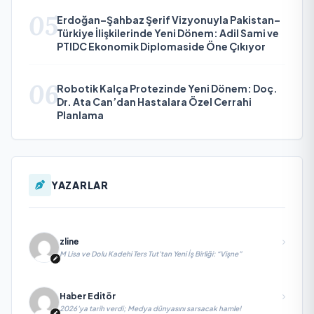
05
Erdoğan–Şahbaz Şerif Vizyonuyla Pakistan–
Türkiye İlişkilerinde Yeni Dönem: Adil Sami ve
PTIDC Ekonomik Diplomaside Öne Çıkıyor
06
Robotik Kalça Protezinde Yeni Dönem: Doç.
Dr. Ata Can’dan Hastalara Özel Cerrahi
Planlama
YAZARLAR
zline
M Lisa ve Dolu Kadehi Ters Tut’tan Yeni İş Birliği: “Vişne”
Haber Editör
2026’ya tarih verdi; Medya dünyasını sarsacak hamle!