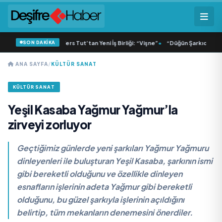
SON DAKİKA
Lisa ve Dolu Kadehi Ters Tut’tan Yeni İş Birliği: “Vişne”
•
“Düğün Şarkıcısı” seyi
ANA SAYFA
/
KÜLTÜR SANAT
KÜLTÜR SANAT
Yeşil Kasaba Yağmur Yağmur’la
zirveyi zorluyor
Geçtiğimiz günlerde yeni şarkıları Yağmur Yağmuru
dinleyenleri ile buluşturan Yeşil Kasaba, şarkının ismi
gibi bereketli olduğunu ve özellikle dinleyen
esnafların işlerinin adeta Yağmur gibi bereketli
olduğunu, bu güzel şarkıyla işlerinin açıldığını
belirtip, tüm mekanların denemesini önerdiler.