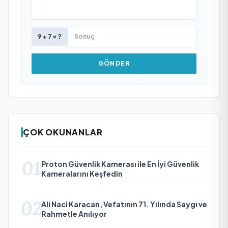
9 + 7 = ?
GÖNDER
ÇOK OKUNANLAR
01
Proton Güvenlik Kamerası ile En İyi Güvenlik
Kameralarını Keşfedin
02
Ali Naci Karacan, Vefatının 71. Yılında Saygı ve
Rahmetle Anılıyor