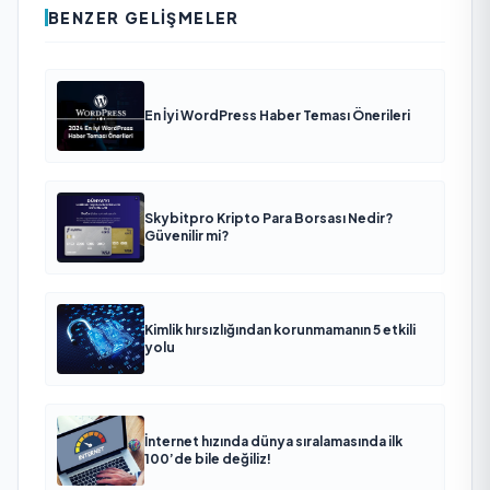
BENZER GELIŞMELER
En İyi WordPress Haber Teması Önerileri
Skybitpro Kripto Para Borsası Nedir?
Güvenilir mi?
Kimlik hırsızlığından korunmamanın 5 etkili
yolu
İnternet hızında dünya sıralamasında ilk
100’de bile değiliz!