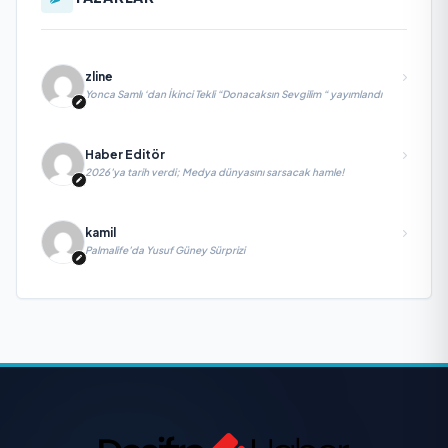
zline
Yonca Samlı ‘dan İkinci Tekli “Donacaksın Sevgilim “ yayımlandı
Haber Editör
2026’ya tarih verdi; Medya dünyasını sarsacak hamle!
kamil
Palmalife’da Yusuf Güney Sürprizi