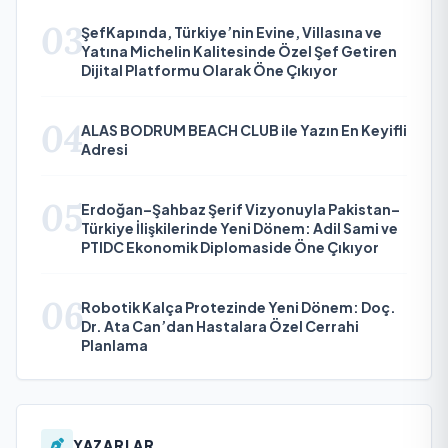
03
ŞefKapında, Türkiye’nin Evine, Villasına ve
Yatına Michelin Kalitesinde Özel Şef Getiren
Dijital Platformu Olarak Öne Çıkıyor
04
ALAS BODRUM BEACH CLUB ile Yazın En Keyifli
Adresi
05
Erdoğan–Şahbaz Şerif Vizyonuyla Pakistan–
Türkiye İlişkilerinde Yeni Dönem: Adil Sami ve
PTIDC Ekonomik Diplomaside Öne Çıkıyor
06
Robotik Kalça Protezinde Yeni Dönem: Doç.
Dr. Ata Can’dan Hastalara Özel Cerrahi
Planlama
YAZARLAR