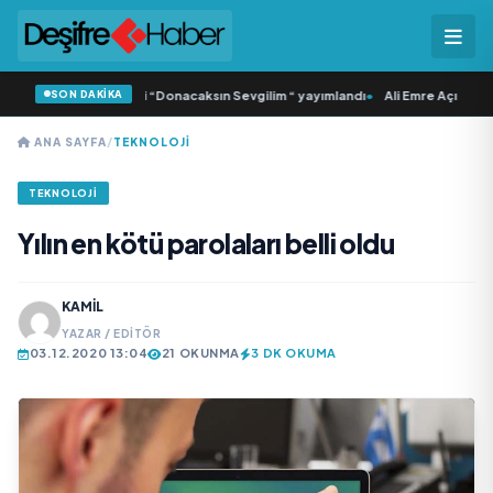
SON DAKİKA
amlı ‘dan İkinci Tekli “Donacaksın Sevgilim “ yayımlandı
•
Ali Emre Açıkgöz Gal
ANA SAYFA
/
TEKNOLOJI
TEKNOLOJI
Yılın en kötü parolaları belli oldu
KAMIL
YAZAR / EDITÖR
03.12.2020 13:04
21 OKUNMA
3 DK OKUMA