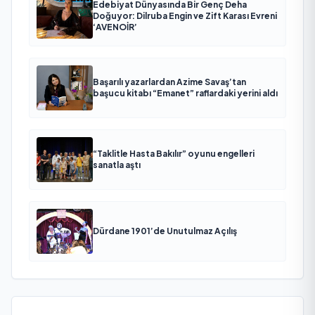
Edebiyat Dünyasında Bir Genç Deha
Doğuyor: Dilruba Engin ve Zift Karası Evreni
‘AVENOİR’
Başarılı yazarlardan Azime Savaş’tan
başucu kitabı “Emanet” raflardaki yerini aldı
“Taklitle Hasta Bakılır” oyunu engelleri
sanatla aştı
Dürdane 1901’de Unutulmaz Açılış