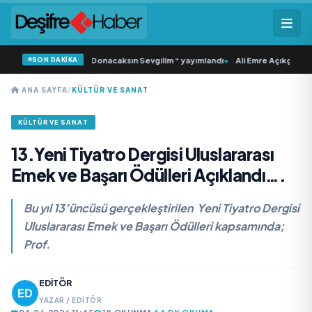
SON DAKİKA
lı ‘dan İkinci Tekli “Donacaksın Sevgilim “ yayımlandı
•
Ali Emre Açıkgöz Galim
ANA SAYFA
/
KÜLTÜR VE SANAT
KÜLTÜR VE SANAT
13.Yeni Tiyatro Dergisi Uluslararası
Emek ve Başarı Ödülleri Açıklandı….
Bu yıl 13’üncüsü gerçekleştirilen Yeni Tiyatro Dergisi
Uluslararası Emek ve Başarı Ödülleri kapsamında;
Prof.
EDITÖR
YAZAR / EDITÖR