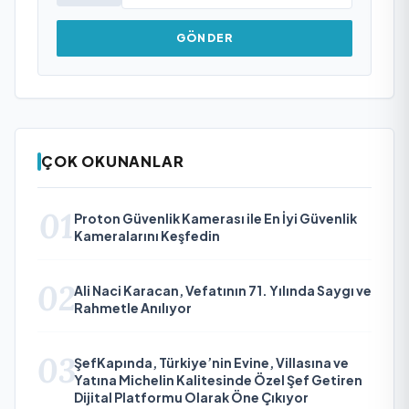
GÖNDER
ÇOK OKUNANLAR
01
Proton Güvenlik Kamerası ile En İyi Güvenlik
Kameralarını Keşfedin
02
Ali Naci Karacan, Vefatının 71. Yılında Saygı ve
Rahmetle Anılıyor
03
ŞefKapında, Türkiye’nin Evine, Villasına ve
Yatına Michelin Kalitesinde Özel Şef Getiren
Dijital Platformu Olarak Öne Çıkıyor