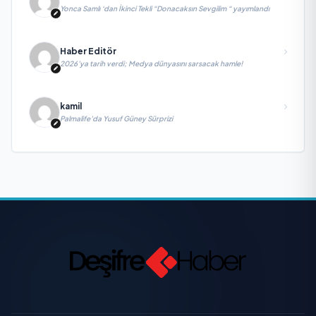
Yonca Samlı ‘dan İkinci Tekli “Donacaksın Sevgilim “ yayımlandı
Haber Editör
2026’ya tarih verdi; Medya dünyasını sarsacak hamle!
kamil
Palmalife’da Yusuf Güney Sürprizi