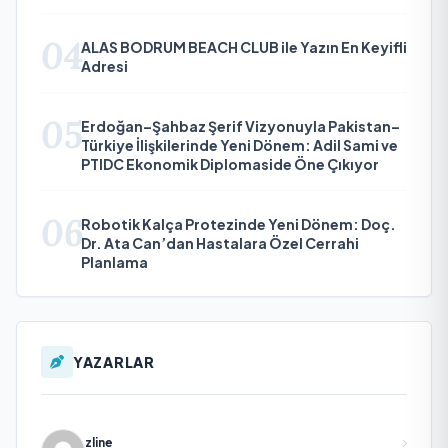
04
ALAS BODRUM BEACH CLUB ile Yazın En Keyifli
Adresi
05
Erdoğan–Şahbaz Şerif Vizyonuyla Pakistan–
Türkiye İlişkilerinde Yeni Dönem: Adil Sami ve
PTIDC Ekonomik Diplomaside Öne Çıkıyor
06
Robotik Kalça Protezinde Yeni Dönem: Doç.
Dr. Ata Can’dan Hastalara Özel Cerrahi
Planlama
YAZARLAR
zline