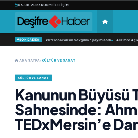
06.08.2026
KÜNYE
İLETIŞIM
SON DAKİKA
nca Samlı ‘dan İkinci Tekli “Donacaksın Sevgilim “ yayımlandı
•
Ali Emre Açıkgö
ANA SAYFA
/
KÜLTÜR VE SANAT
KÜLTÜR VE SANAT
Kanunun Büyüsü 
Sahnesinde: Ahm
TEDxMersin’e Da