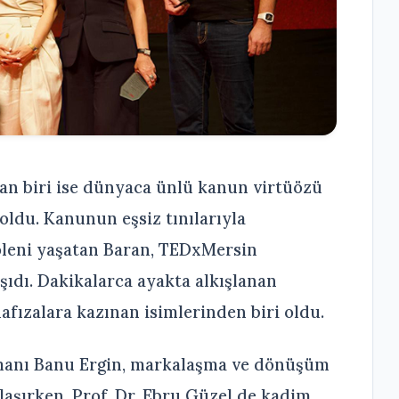
dan biri ise dünyaca ünlü kanun virtüözü
ldu. Kanunun eşsiz tınılarıyla
öleni yaşatan Baran, TEDxMersin
aşıdı. Dakikalarca ayakta alkışlanan
hafızalara kazınan isimlerinden biri oldu.
anı Banu Ergin, markalaşma ve dönüşüm
ylaşırken, Prof. Dr. Ebru Güzel de kadim