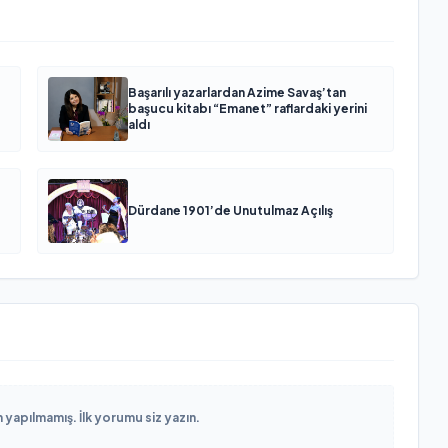
Başarılı yazarlardan Azime Savaş’tan
başucu kitabı “Emanet” raflardaki yerini
aldı
Dürdane 1901’de Unutulmaz Açılış
yapılmamış. İlk yorumu siz yazın.