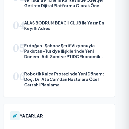
Getiren Dijital Platformu Olarak Öne
Çıkıyor
04
ALAS BODRUM BEACH CLUB ile Yazın En
Keyifli Adresi
05
Erdoğan–Şahbaz Şerif Vizyonuyla
Pakistan–Türkiye İlişkilerinde Yeni
Dönem: Adil Sami ve PTIDC Ekonomik
Diplomaside Öne Çıkıyor
06
Robotik Kalça Protezinde Yeni Dönem:
Doç. Dr. Ata Can’dan Hastalara Özel
Cerrahi Planlama
YAZARLAR