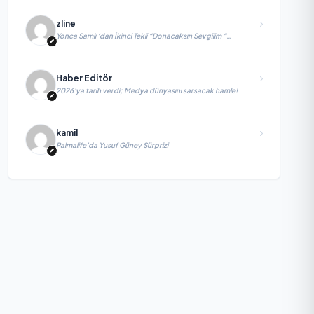
zline
Yonca Samlı ‘dan İkinci Tekli “Donacaksın Sevgilim “
yayımlandı
Haber Editör
2026’ya tarih verdi; Medya dünyasını sarsacak hamle!
kamil
Palmalife’da Yusuf Güney Sürprizi