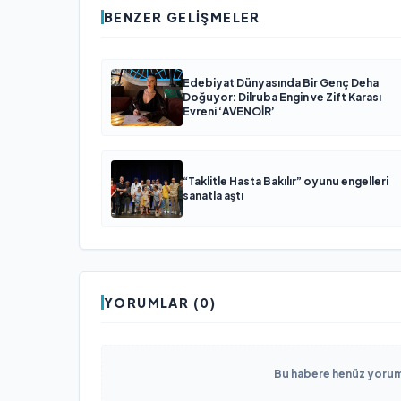
BENZER GELIŞMELER
Edebiyat Dünyasında Bir Genç Deha
Doğuyor: Dilruba Engin ve Zift Karası
Evreni ‘AVENOİR’
“Taklitle Hasta Bakılır” oyunu engelleri
sanatla aştı
YORUMLAR (0)
Bu habere henüz yorum 