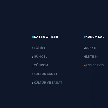
KATEGORILER
KURUMSAL
EĞITIM
KÜNYE
GÜNCEL
İLETIŞIM
GÜNDEM
RSS SERVISI
KÜLTÜR SANAT
KÜLTÜR VE SANAT