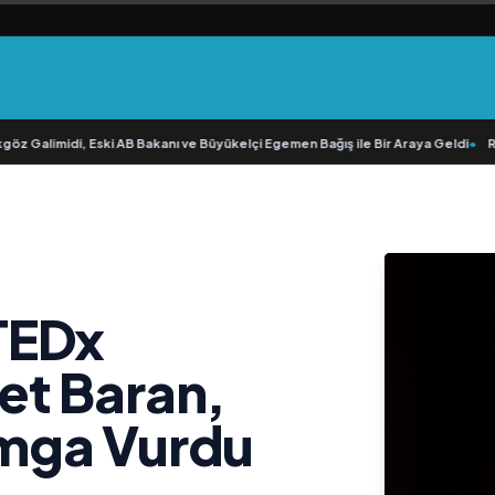
z Galimidi, Eski AB Bakanı ve Büyükelçi Egemen Bağış ile Bir Araya Geldi
•
RAVA
TEDx
et Baran,
mga Vurdu