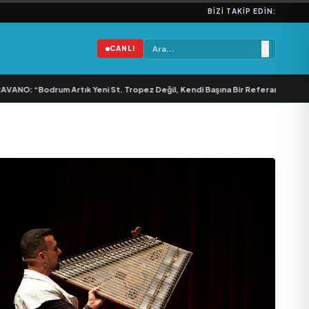
BIZI TAKIP EDIN:
CANLI
NO: “Bodrum Artık Yeni St. Tropez Değil, Kendi Başına Bir Referans”
•
Bullas