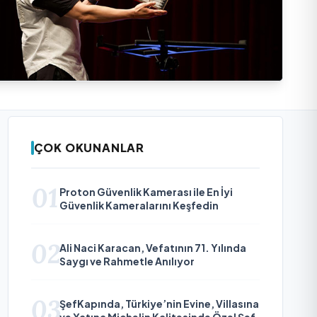
ÇOK OKUNANLAR
01
Proton Güvenlik Kamerası ile En İyi
Güvenlik Kameralarını Keşfedin
02
Ali Naci Karacan, Vefatının 71. Yılında
Saygı ve Rahmetle Anılıyor
03
ŞefKapında, Türkiye’nin Evine, Villasına
ve Yatına Michelin Kalitesinde Özel Şef