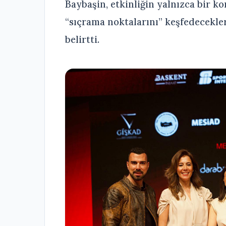
Baybaşin, etkinliğin yalnızca bir k
“sıçrama noktalarını” keşfedecekler
belirtti.