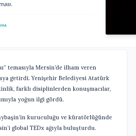
ması.
UMA
ı” temasıyla Mersin’de ilham veren
raya getirdi. Yenişehir Belediyesi Atatürk
nlik, farklı disiplinlerden konuşmacılar,
ımıyla yoğun ilgi gördü.
r Baybaşin’in kuruculuğu ve küratörlüğünde
in’i global TEDx ağıyla buluşturdu.