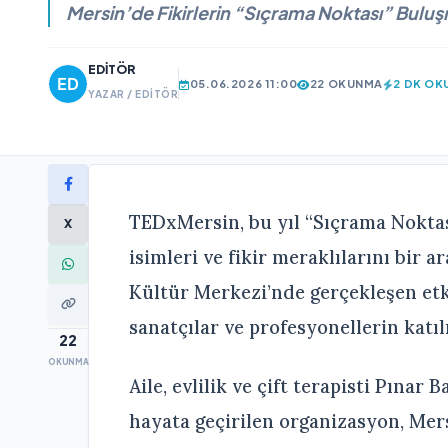
Mersin’de Fikirlerin “Sıçrama Noktası” Buluş
EDITÖR
05.06.2026 11:00
22 OKUNMA
2 DK OK
YAZAR / EDITÖR
TEDxMersin, bu yıl “Sıçrama Noktas
X
isimleri ve fikir meraklılarını bir a
Kültür Merkezi’nde gerçekleşen etki
sanatçılar ve profesyonellerin katıl
22
OKUNMA
Aile, evlilik ve çift terapisti Pına
hayata geçirilen organizasyon, Mers