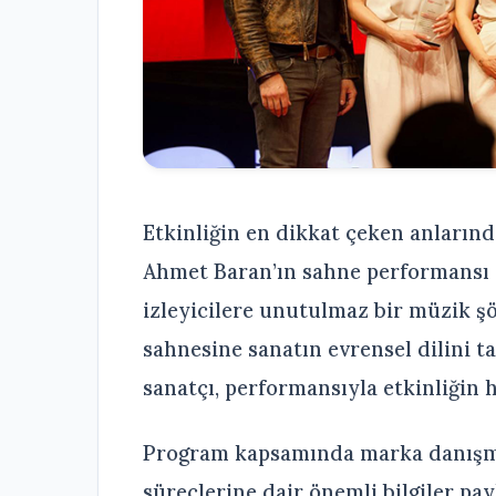
Etkinliğin en dikkat çeken anların
Ahmet Baran’ın sahne performansı o
izleyicilere unutulmaz bir müzik ş
sahnesine sanatın evrensel dilini t
sanatçı, performansıyla etkinliğin 
Program kapsamında marka danışm
süreçlerine dair önemli bilgiler pa