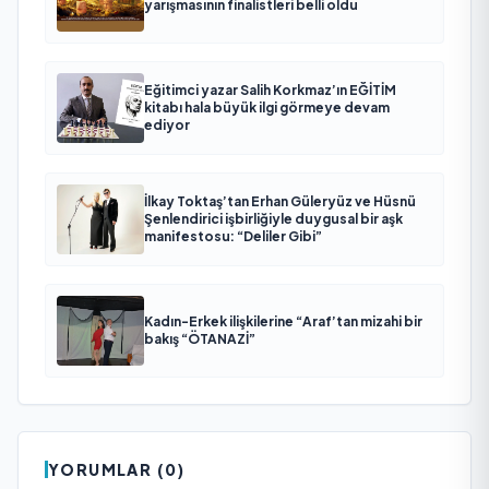
yarışmasının finalistleri belli oldu
Eğitimci yazar Salih Korkmaz’ın EĞİTİM
kitabı hala büyük ilgi görmeye devam
ediyor
İlkay Toktaş’tan Erhan Güleryüz ve Hüsnü
Şenlendirici işbirliğiyle duygusal bir aşk
manifestosu: “Deliler Gibi”
Kadın-Erkek ilişkilerine “Araf’tan mizahi bir
bakış “ÖTANAZİ”
YORUMLAR (0)