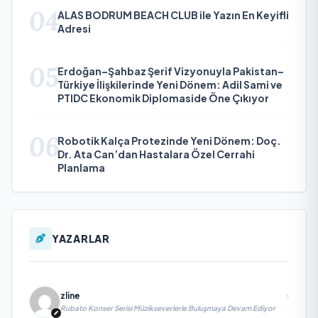
04
ALAS BODRUM BEACH CLUB ile Yazın En Keyifli
Adresi
05
Erdoğan–Şahbaz Şerif Vizyonuyla Pakistan–
Türkiye İlişkilerinde Yeni Dönem: Adil Sami ve
PTIDC Ekonomik Diplomaside Öne Çıkıyor
06
Robotik Kalça Protezinde Yeni Dönem: Doç.
Dr. Ata Can’dan Hastalara Özel Cerrahi
Planlama
YAZARLAR
zline
Rubato Konser Serisi Müzikseverlerle Buluşmaya Devam Ediyor