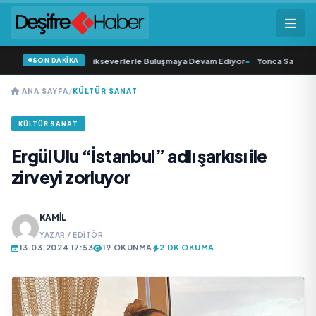
SON DAKİKA
o Konser Serisi Müzikseverlerle Buluşmaya Devam Ediyor
•
Yonca Samlı ‘dan 
ANA SAYFA
/
KÜLTÜR SANAT
KÜLTÜR SANAT
Ergül Ulu “İstanbul” adlı şarkısı ile
zirveyi zorluyor
KAMIL
YAZAR / EDITÖR
13.03.2024 17:53
19 OKUNMA
2 DK OKUMA