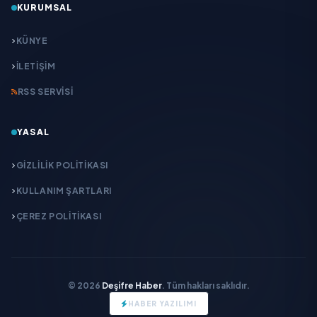
KURUMSAL
KÜNYE
İLETIŞIM
RSS SERVISI
YASAL
GIZLILIK POLITIKASI
KULLANIM ŞARTLARI
ÇEREZ POLITIKASI
© 2026
Deşifre Haber
. Tüm hakları saklıdır.
HABER YAZILIMI