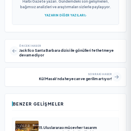
Harbi Gazete yazarı. Gündemdeki son gelişmeleri,
bağımsız analizleri ve araştırmaları sizlerle paylaşıyor.
YAZARIN DIĞER YAZILARI
ÖNCEKI HABER
Jack Ilco Santa Barbara dizisi ile gönülleri fethetmeye
devam ediyor
SONRAKI HABER
Kül Masalı’nda heyecan ve gerilim artıyor!
BENZER GELIŞMELER
15.Uluslararası mücevher tasarım