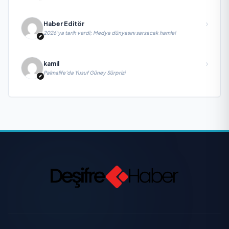
Haber Editör
2026’ya tarih verdi; Medya dünyasını sarsacak hamle!
kamil
Palmalife’da Yusuf Güney Sürprizi