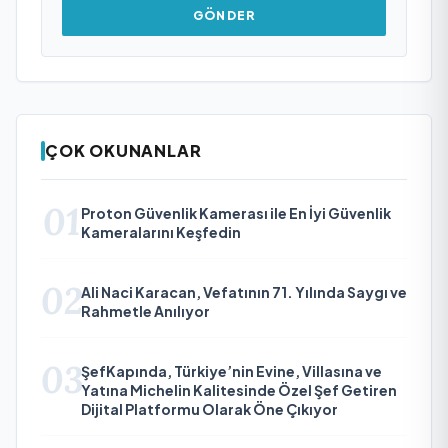
GÖNDER
ÇOK OKUNANLAR
01
Proton Güvenlik Kamerası ile En İyi Güvenlik
Kameralarını Keşfedin
02
Ali Naci Karacan, Vefatının 71. Yılında Saygı ve
Rahmetle Anılıyor
03
ŞefKapında, Türkiye’nin Evine, Villasına ve
Yatına Michelin Kalitesinde Özel Şef Getiren
Dijital Platformu Olarak Öne Çıkıyor