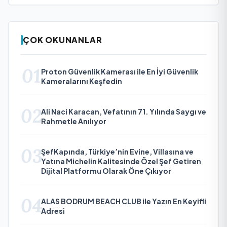
ÇOK OKUNANLAR
01
Proton Güvenlik Kamerası ile En İyi Güvenlik
Kameralarını Keşfedin
02
Ali Naci Karacan, Vefatının 71. Yılında Saygı ve
Rahmetle Anılıyor
03
ŞefKapında, Türkiye’nin Evine, Villasına ve
Yatına Michelin Kalitesinde Özel Şef Getiren
Dijital Platformu Olarak Öne Çıkıyor
04
ALAS BODRUM BEACH CLUB ile Yazın En Keyifli
Adresi