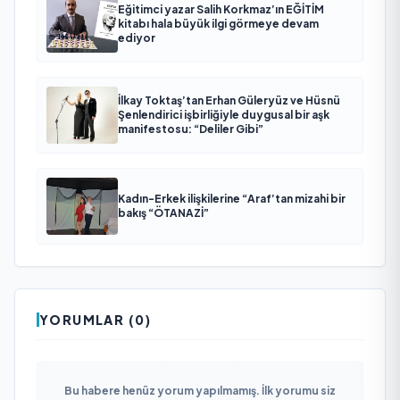
Eğitimci yazar Salih Korkmaz’ın EĞİTİM
kitabı hala büyük ilgi görmeye devam
ediyor
İlkay Toktaş’tan Erhan Güleryüz ve Hüsnü
Şenlendirici işbirliğiyle duygusal bir aşk
manifestosu: “Deliler Gibi”
Kadın-Erkek ilişkilerine “Araf’tan mizahi bir
bakış “ÖTANAZİ”
YORUMLAR (0)
Bu habere henüz yorum yapılmamış. İlk yorumu siz