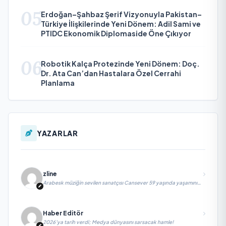
05
Erdoğan–Şahbaz Şerif Vizyonuyla Pakistan–
Türkiye İlişkilerinde Yeni Dönem: Adil Sami ve
PTIDC Ekonomik Diplomaside Öne Çıkıyor
06
Robotik Kalça Protezinde Yeni Dönem: Doç.
Dr. Ata Can’dan Hastalara Özel Cerrahi
Planlama
YAZARLAR
zline
Arabesk müziğin sevilen sanatçısı Cansever 59 yaşında yaşamını
yitirdi
Haber Editör
2026’ya tarih verdi; Medya dünyasını sarsacak hamle!