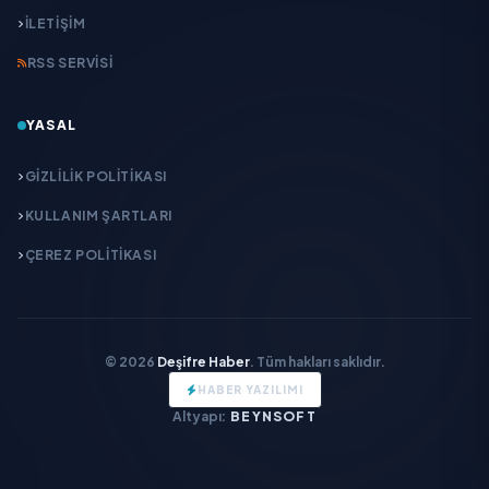
İLETIŞIM
RSS SERVISI
YASAL
GIZLILIK POLITIKASI
KULLANIM ŞARTLARI
ÇEREZ POLITIKASI
© 2026
Deşifre Haber
. Tüm hakları saklıdır.
HABER YAZILIMI
Altyapı:
BEYNSOFT