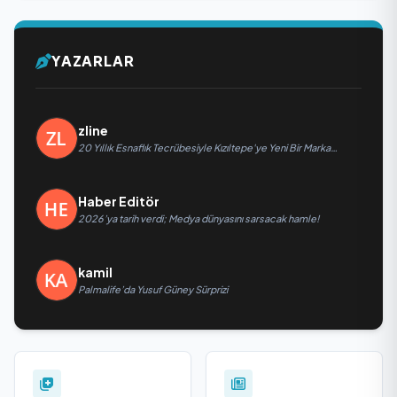
YAZARLAR
zline
20 Yıllık Esnaflık Tecrübesiyle Kızıltepe'ye Yeni Bir Marka
Kazandırdı
Haber Editör
2026’ya tarih verdi; Medya dünyasını sarsacak hamle!
kamil
Palmalife’da Yusuf Güney Sürprizi