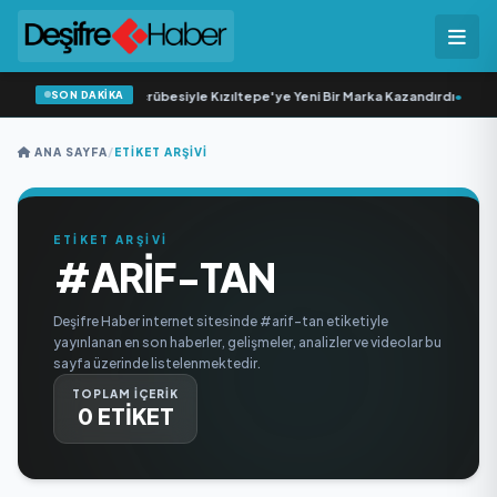
SON DAKİKA
•
20 Yıllık Esnaflık Tecrübesiyle Kızıltepe'ye Yeni Bir Marka Kazandırdı
•
M Lis
ANA SAYFA
/
ETIKET ARŞIVI
ETİKET ARŞİVİ
#ARIF-TAN
Deşifre Haber internet sitesinde #arif-tan etiketiyle
yayınlanan en son haberler, gelişmeler, analizler ve videolar bu
sayfa üzerinde listelenmektedir.
TOPLAM İÇERİK
0 ETİKET