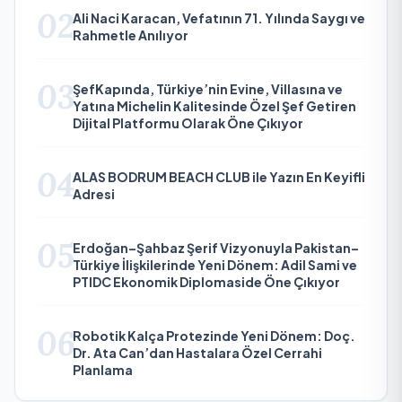
02
Ali Naci Karacan, Vefatının 71. Yılında Saygı ve
Rahmetle Anılıyor
03
ŞefKapında, Türkiye’nin Evine, Villasına ve
Yatına Michelin Kalitesinde Özel Şef Getiren
Dijital Platformu Olarak Öne Çıkıyor
04
ALAS BODRUM BEACH CLUB ile Yazın En Keyifli
Adresi
05
Erdoğan–Şahbaz Şerif Vizyonuyla Pakistan–
Türkiye İlişkilerinde Yeni Dönem: Adil Sami ve
PTIDC Ekonomik Diplomaside Öne Çıkıyor
06
Robotik Kalça Protezinde Yeni Dönem: Doç.
Dr. Ata Can’dan Hastalara Özel Cerrahi
Planlama