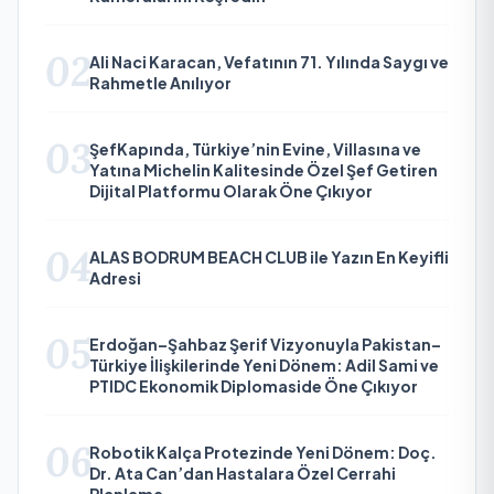
02
Ali Naci Karacan, Vefatının 71. Yılında Saygı ve
Rahmetle Anılıyor
03
ŞefKapında, Türkiye’nin Evine, Villasına ve
Yatına Michelin Kalitesinde Özel Şef Getiren
Dijital Platformu Olarak Öne Çıkıyor
04
ALAS BODRUM BEACH CLUB ile Yazın En Keyifli
Adresi
05
Erdoğan–Şahbaz Şerif Vizyonuyla Pakistan–
Türkiye İlişkilerinde Yeni Dönem: Adil Sami ve
PTIDC Ekonomik Diplomaside Öne Çıkıyor
06
Robotik Kalça Protezinde Yeni Dönem: Doç.
Dr. Ata Can’dan Hastalara Özel Cerrahi