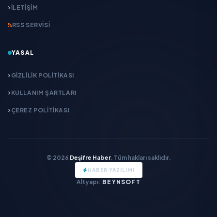
İLETIŞIM
RSS SERVISI
YASAL
GIZLILIK POLITIKASI
KULLANIM ŞARTLARI
ÇEREZ POLITIKASI
© 2026
Deşifre Haber
. Tüm hakları saklıdır.
HABER YAZILIMI
Altyapı:
BEYNSOFT