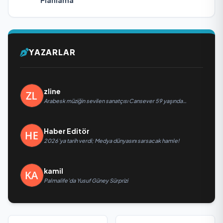
Planlama
YAZARLAR
zline
Arabesk müziğin sevilen sanatçısı Cansever 59 yaşında
yaşamını yitirdi
Haber Editör
2026’ya tarih verdi; Medya dünyasını sarsacak hamle!
kamil
Palmalife’da Yusuf Güney Sürprizi