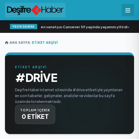
SON DAKİKA
Arabesk müziğin sevilen sanatçısı Cansever 59 yaşında yaşamını yitirdi
•
Svad
ANA SAYFA
/
ETIKET ARŞIVI
ETİKET ARŞİVİ
#DRIVE
Deşifre Haber internet sitesinde #drive etiketiyle yayınlanan
en son haberler, gelişmeler, analizler ve videolar bu sayfa
üzerinde listelenmektedir.
TOPLAM İÇERİK
0 ETİKET