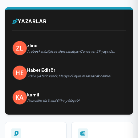
YAZARLAR
zline
Arabesk müziğin sevilen sanatçısı Cansever 59 yaşında
yaşamını yitirdi
Haber Editör
2026’ya tarih verdi; Medya dünyasını sarsacak hamle!
kamil
Palmalife’da Yusuf Güney Sürprizi