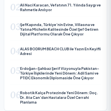
02
Ali Naci Karacan, Vefatının 71. Yılında Saygı ve
Rahmetle Anılıyor
03
ŞefKapında, Türkiye’nin Evine, Villasına ve
Yatına Michelin Kalitesinde Özel Şef Getiren
Dijital Platformu Olarak Öne Çıkıyor
04
ALAS BODRUM BEACH CLUB ile Yazın En Keyifli
Adresi
05
Erdoğan–Şahbaz Şerif Vizyonuyla Pakistan–
Türkiye İlişkilerinde Yeni Dönem: Adil Sami ve
PTIDC Ekonomik Diplomaside Öne Çıkıyor
06
Robotik Kalça Protezinde Yeni Dönem: Doç.
Dr. Ata Can’dan Hastalara Özel Cerrahi
Planlama