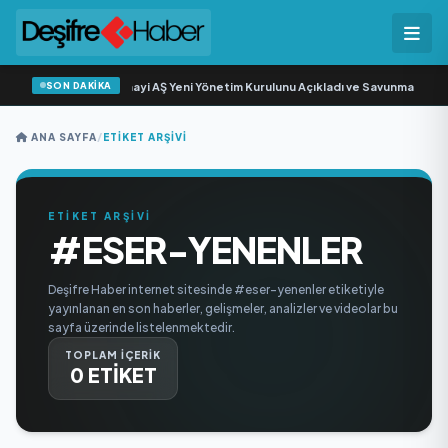
SON DAKİKA
Açıkgöz Savunma Sanayi AŞ Yeni Yönetim Kurulunu Açıkladı ve Savunma Sanay
ANA SAYFA
/
ETIKET ARŞIVI
ETİKET ARŞİVİ
#ESER-YENENLER
Deşifre Haber internet sitesinde #eser-yenenler etiketiyle
yayınlanan en son haberler, gelişmeler, analizler ve videolar bu
sayfa üzerinde listelenmektedir.
TOPLAM İÇERİK
0 ETİKET