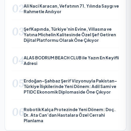
02
Ali Naci Karacan, Vefatının 71. Yılında Saygı ve
Rahmetle Anılıyor
03
ŞefKapında, Türkiye’nin Evine, Villasına ve
Yatına Michelin Kalitesinde Özel Şef Getiren
Dijital Platformu Olarak Öne Çıkıyor
04
ALAS BODRUM BEACH CLUB ile Yazın En Keyifli
Adresi
05
Erdoğan–Şahbaz Şerif Vizyonuyla Pakistan–
Türkiye İlişkilerinde Yeni Dönem: Adil Sami ve
PTIDC Ekonomik Diplomaside Öne Çıkıyor
06
Robotik Kalça Protezinde Yeni Dönem: Doç.
Dr. Ata Can’dan Hastalara Özel Cerrahi
Planlama