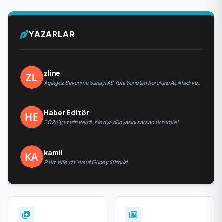
YAZARLAR
zline
Açıkgöz Savunma Sanayi AŞ Yeni Yönetim Kurulunu Açıkladı ve
Savunma Sanayinde Küresel Vizyon Vurgusu
Haber Editör
2026’ya tarih verdi; Medya dünyasını sarsacak hamle!
kamil
Palmalife’da Yusuf Güney Sürprizi