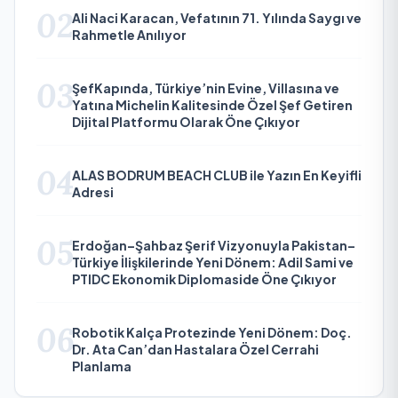
02
Ali Naci Karacan, Vefatının 71. Yılında Saygı ve
Rahmetle Anılıyor
03
ŞefKapında, Türkiye’nin Evine, Villasına ve
Yatına Michelin Kalitesinde Özel Şef Getiren
Dijital Platformu Olarak Öne Çıkıyor
04
ALAS BODRUM BEACH CLUB ile Yazın En Keyifli
Adresi
05
Erdoğan–Şahbaz Şerif Vizyonuyla Pakistan–
Türkiye İlişkilerinde Yeni Dönem: Adil Sami ve
PTIDC Ekonomik Diplomaside Öne Çıkıyor
06
Robotik Kalça Protezinde Yeni Dönem: Doç.
Dr. Ata Can’dan Hastalara Özel Cerrahi
Planlama