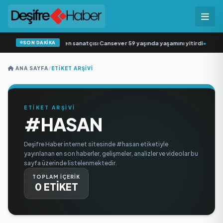
SON DAKİKA
Arabesk müziğin sevilen sanatçısı Cansever 59 yaşında yaşamını yitirdi
•
Svadb
ANA SAYFA
/
ETIKET ARŞIVI
ETİKET ARŞİVİ
#HASAN
Deşifre Haber internet sitesinde #hasan etiketiyle
yayınlanan en son haberler, gelişmeler, analizler ve videolar bu
sayfa üzerinde listelenmektedir.
TOPLAM İÇERİK
0 ETİKET