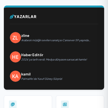
YAZARLAR
zline
Arabesk müziğin sevilen sanatçısı Cansever 59 yaşında
yaşamını yitirdi
Haber Editör
2026’ya tarih verdi; Medya dünyasını sarsacak hamle!
kamil
Palmalife’da Yusuf Güney Sürprizi