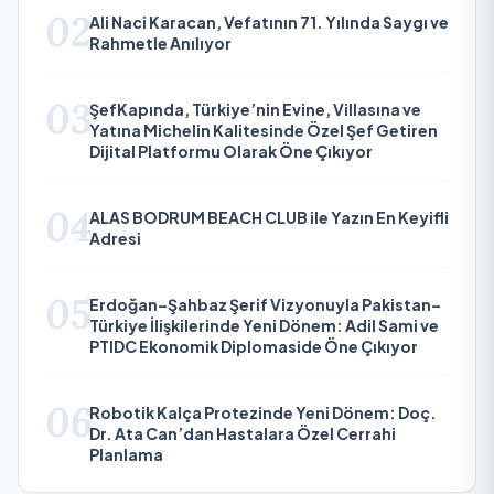
02
Ali Naci Karacan, Vefatının 71. Yılında Saygı ve
Rahmetle Anılıyor
03
ŞefKapında, Türkiye’nin Evine, Villasına ve
Yatına Michelin Kalitesinde Özel Şef Getiren
Dijital Platformu Olarak Öne Çıkıyor
04
ALAS BODRUM BEACH CLUB ile Yazın En Keyifli
Adresi
05
Erdoğan–Şahbaz Şerif Vizyonuyla Pakistan–
Türkiye İlişkilerinde Yeni Dönem: Adil Sami ve
PTIDC Ekonomik Diplomaside Öne Çıkıyor
06
Robotik Kalça Protezinde Yeni Dönem: Doç.
Dr. Ata Can’dan Hastalara Özel Cerrahi
Planlama