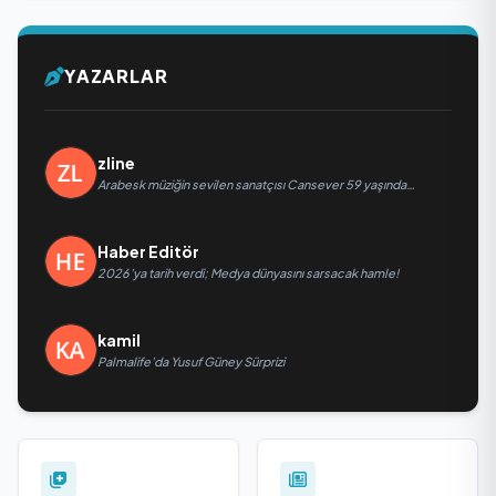
YAZARLAR
zline
Arabesk müziğin sevilen sanatçısı Cansever 59 yaşında
yaşamını yitirdi
Haber Editör
2026’ya tarih verdi; Medya dünyasını sarsacak hamle!
kamil
Palmalife’da Yusuf Güney Sürprizi