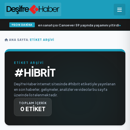
SON DAKİKA
Arabesk müziğin sevilen sanatçısı Cansever 59 yaşında yaşamını yitirdi
•
Svad
ANA SAYFA
/
ETIKET ARŞIVI
ETİKET ARŞİVİ
#HIBRIT
Deşifre Haber internet sitesinde #hibrit etiketiyle yayınlanan
en son haberler, gelişmeler, analizler ve videolar bu sayfa
üzerinde listelenmektedir.
TOPLAM İÇERİK
0 ETİKET