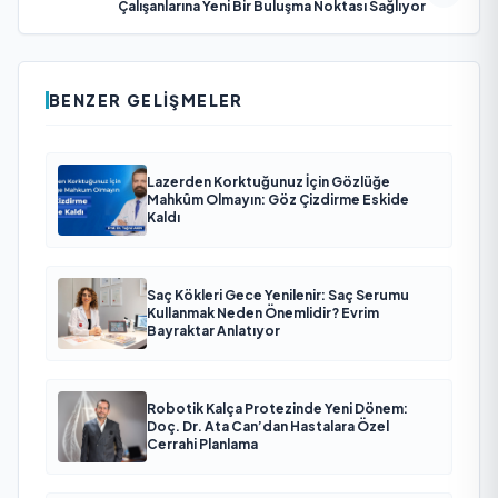
Çalışanlarına Yeni Bir Buluşma Noktası Sağlıyor
BENZER GELIŞMELER
Lazerden Korktuğunuz İçin Gözlüğe
Mahkûm Olmayın: Göz Çizdirme Eskide
Kaldı
Saç Kökleri Gece Yenilenir: Saç Serumu
Kullanmak Neden Önemlidir? Evrim
Bayraktar Anlatıyor
Robotik Kalça Protezinde Yeni Dönem:
Doç. Dr. Ata Can’dan Hastalara Özel
Cerrahi Planlama