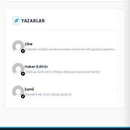
YAZARLAR
zline
Arabesk müziğin sevilen sanatçısı Cansever 59 yaşında yaşamını
yitirdi
Haber Editör
2026’ya tarih verdi; Medya dünyasını sarsacak hamle!
kamil
Palmalife’da Yusuf Güney Sürprizi