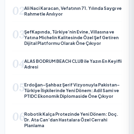
02
Ali Naci Karacan, Vefatının 71. Yılında Saygı ve
Rahmetle Anılıyor
03
ŞefKapında, Türkiye’nin Evine, Villasına ve
Yatına Michelin Kalitesinde Özel Şef Getiren
Dijital Platformu Olarak Öne Çıkıyor
04
ALAS BODRUM BEACH CLUB ile Yazın En Keyifli
Adresi
05
Erdoğan–Şahbaz Şerif Vizyonuyla Pakistan–
Türkiye İlişkilerinde Yeni Dönem: Adil Sami ve
PTIDC Ekonomik Diplomaside Öne Çıkıyor
06
Robotik Kalça Protezinde Yeni Dönem: Doç.
Dr. Ata Can’dan Hastalara Özel Cerrahi
Planlama