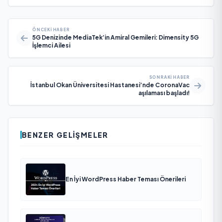
ÖNCEKI HABER
5G Denizinde MediaTek’in Amiral Gemileri: Dimensity 5G
İşlemci Ailesi
SONRAKI HABER
İstanbul Okan Üniversitesi Hastanesi’nde CoronaVac
aşılaması başladı!
BENZER GELIŞMELER
En İyi WordPress Haber Teması Önerileri