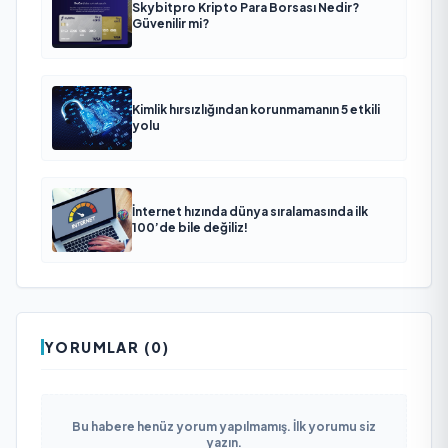
Skybitpro Kripto Para Borsası Nedir?
Güvenilir mi?
Kimlik hırsızlığından korunmamanın 5 etkili
yolu
İnternet hızında dünya sıralamasında ilk
100’de bile değiliz!
YORUMLAR (0)
Bu habere henüz yorum yapılmamış. İlk yorumu siz
yazın.