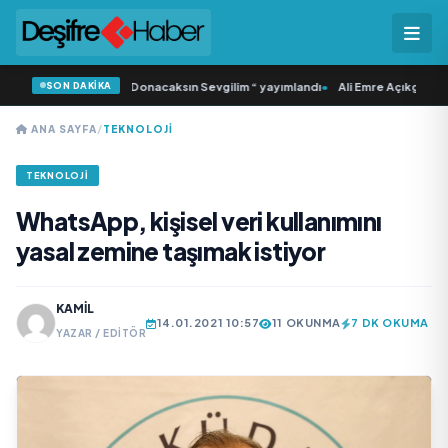
SON DAKİKA
 ‘dan İkinci Tekli “Donacaksın Sevgilim “ yayımlandı
•
Ali Emre Açıkgöz Galimid
ANA SAYFA
/
TEKNOLOJI
TEKNOLOJI
WhatsApp, kişisel veri kullanımını
yasal zemine taşımak istiyor
KAMIL
14.01.2021 10:57
11 OKUNMA
7 DK OKUMA
YAZAR / EDITÖR