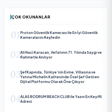
ÇOK OKUNANLAR
01
Proton Güvenlik Kamerası ile En İyi Güvenlik
Kameralarını Keşfedin
02
Ali Naci Karacan, Vefatının 71. Yılında Saygı ve
Rahmetle Anılıyor
03
ŞefKapında, Türkiye’nin Evine, Villasına ve
Yatına Michelin Kalitesinde Özel Şef Getiren
Dijital Platformu Olarak Öne Çıkıyor
04
ALAS BODRUM BEACH CLUB ile Yazın En Keyifli
Adresi