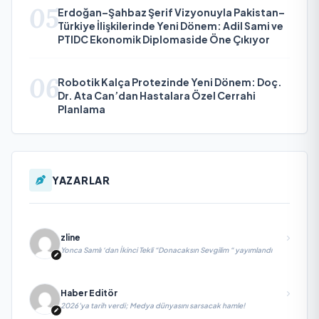
05
Erdoğan–Şahbaz Şerif Vizyonuyla Pakistan–
Türkiye İlişkilerinde Yeni Dönem: Adil Sami ve
PTIDC Ekonomik Diplomaside Öne Çıkıyor
06
Robotik Kalça Protezinde Yeni Dönem: Doç.
Dr. Ata Can’dan Hastalara Özel Cerrahi
Planlama
YAZARLAR
zline
Yonca Samlı ‘dan İkinci Tekli “Donacaksın Sevgilim “ yayımlandı
Haber Editör
2026’ya tarih verdi; Medya dünyasını sarsacak hamle!