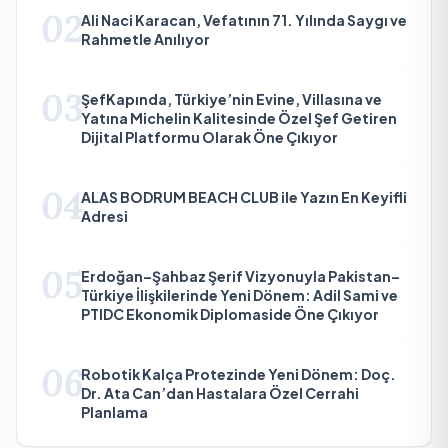
02
Ali Naci Karacan, Vefatının 71. Yılında Saygı ve
Rahmetle Anılıyor
03
ŞefKapında, Türkiye’nin Evine, Villasına ve
Yatına Michelin Kalitesinde Özel Şef Getiren
Dijital Platformu Olarak Öne Çıkıyor
04
ALAS BODRUM BEACH CLUB ile Yazın En Keyifli
Adresi
05
Erdoğan–Şahbaz Şerif Vizyonuyla Pakistan–
Türkiye İlişkilerinde Yeni Dönem: Adil Sami ve
PTIDC Ekonomik Diplomaside Öne Çıkıyor
06
Robotik Kalça Protezinde Yeni Dönem: Doç.
Dr. Ata Can’dan Hastalara Özel Cerrahi
Planlama