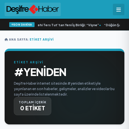
SON DAKİKA
•
M Lisa ve Dolu Kadehi Ters Tut’tan Yeni İş Birliği: “Vişne”
•
“Düğün Şarkıcısı
ANA SAYFA
/
ETIKET ARŞIVI
ETİKET ARŞİVİ
#YENIDEN
Deşifre Haber internet sitesinde #yeniden etiketiyle
yayınlanan en son haberler, gelişmeler, analizler ve videolar bu
sayfa üzerinde listelenmektedir.
TOPLAM İÇERİK
0 ETİKET