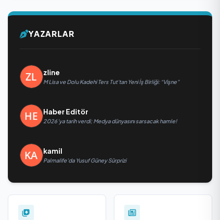
YAZARLAR
zline
M Lisa ve Dolu Kadehi Ters Tut’tan Yeni İş Birliği: “Vişne”
Haber Editör
2026’ya tarih verdi; Medya dünyasını sarsacak hamle!
kamil
Palmalife’da Yusuf Güney Sürprizi