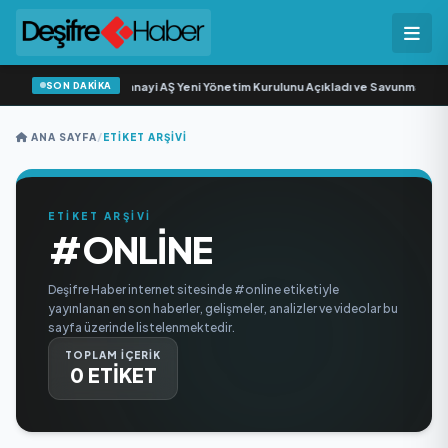
SON DAKİKA
Açıkgöz Savunma Sanayi AŞ Yeni Yönetim Kurulunu Açıkladı ve Savunma Sana
ANA SAYFA
/
ETIKET ARŞIVI
ETİKET ARŞİVİ
#ONLINE
Deşifre Haber internet sitesinde #online etiketiyle
yayınlanan en son haberler, gelişmeler, analizler ve videolar bu
sayfa üzerinde listelenmektedir.
TOPLAM İÇERİK
0 ETİKET