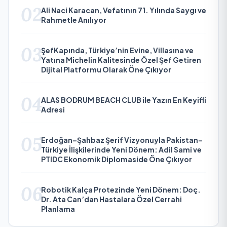
02
Ali Naci Karacan, Vefatının 71. Yılında Saygı ve
Rahmetle Anılıyor
03
ŞefKapında, Türkiye’nin Evine, Villasına ve
Yatına Michelin Kalitesinde Özel Şef Getiren
Dijital Platformu Olarak Öne Çıkıyor
04
ALAS BODRUM BEACH CLUB ile Yazın En Keyifli
Adresi
05
Erdoğan–Şahbaz Şerif Vizyonuyla Pakistan–
Türkiye İlişkilerinde Yeni Dönem: Adil Sami ve
PTIDC Ekonomik Diplomaside Öne Çıkıyor
06
Robotik Kalça Protezinde Yeni Dönem: Doç.
Dr. Ata Can’dan Hastalara Özel Cerrahi
Planlama