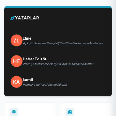
YAZARLAR
zline
Açıkgöz Savunma Sanayi AŞ Yeni Yönetim Kurulunu Açıkladı ve
Savunma Sanayinde Küresel Vizyon Vurgusu
Haber Editör
2026’ya tarih verdi; Medya dünyasını sarsacak hamle!
kamil
Palmalife’da Yusuf Güney Sürprizi